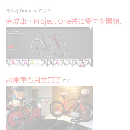
そんなDomaneですが、
完成車・Project One共に受付を開始
、
試乗車も用意完了
です！