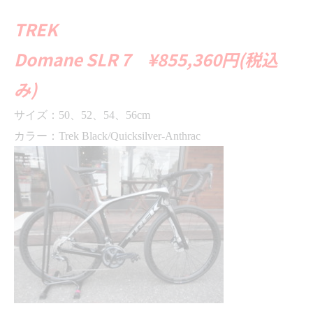
TREK
Domane SLR 7 ¥
855,360
円(税込
み)
サイズ：
50
、
52
、
54
、
56cm
カラー：
Trek Black/Quicksilver-Anthrac