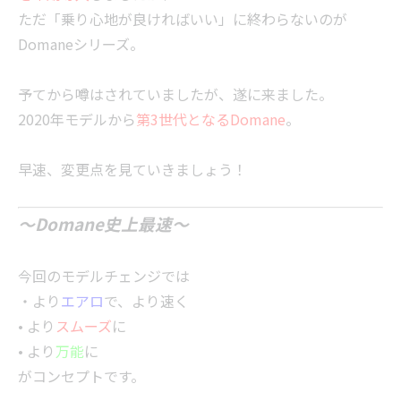
ただ「乗り心地が良ければいい」に終わらないのが
Domaneシリーズ。
予てから噂はされていましたが、遂に来ました。
2020年モデルから
第3世代となるDomane
。
早速、変更点を見ていきましょう！
～Domane史上最速～
今回のモデルチェンジでは
・より
エアロ
で、より速く
• より
スムーズ
に
• より
万能
に
がコンセプトです。