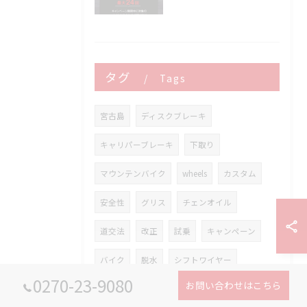
タグ
Tags
宮古島
ディスクブレーキ
キャリパーブレーキ
下取り
マウンテンバイク
wheels
カスタム
安全性
グリス
チェンオイル
道交法
改正
試乗
キャンペーン
バイク
脱水
シフトワイヤー
0270-23-9080
お問い合わせはこちら
ブレーキオイル
シマノ
ブレーキ