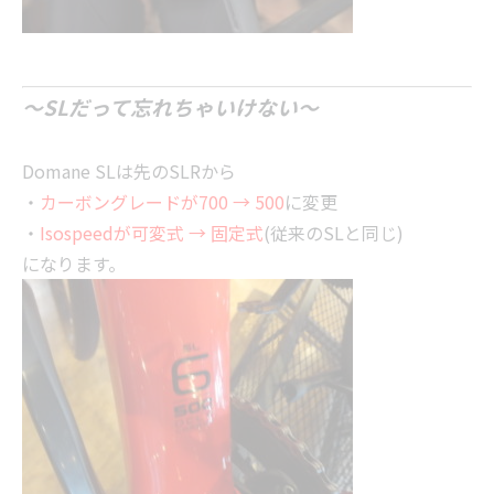
～SLだって忘れちゃいけない～
Domane SLは先のSLRから
・
カーボングレードが700 → 500
に変更
・
Isospeedが可変式 → 固定式
(従来のSLと同じ)
になります。