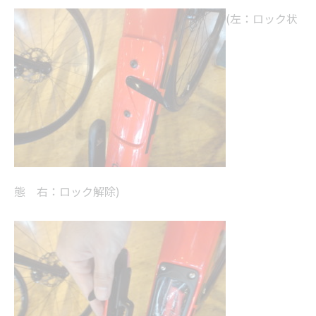
(左：ロック状
態 右：ロック解除)