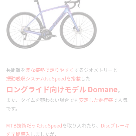
長距離を
楽な姿勢で走りやすく
するジオメトリーと
振動吸収システムIsoSpeedを搭載
した
ロングライド向けモデル Domane
。
また、タイムを競わない場合でも
安定した走行感
で人気
です。
MTB技術だったIsoSpeed
を取り入れたり、
Discブレーキ
を早期導入
しましたが、