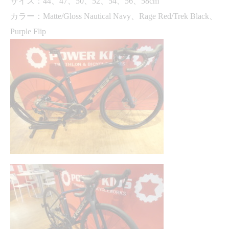
サイズ：
44
、
47
、
50
、
52
、
54
、
56
、
58cm
カラー：
Matte/Gloss Nautical Navy
、
Rage Red/Trek Black
、
Purple Flip