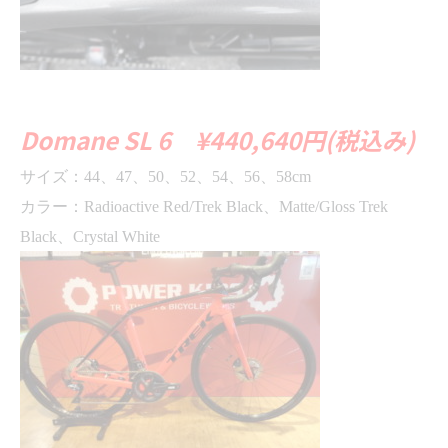
Domane SL 6 ¥440,640円(税込み)
サイズ：
44
、
47
、
50
、
52
、
54
、
56
、
58cm
カラー：
Radioactive Red/Trek Black
、
Matte/Gloss Trek
Black
、
Crystal White