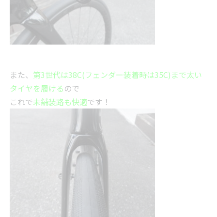
また、
第3世代は38C(フェンダー装着時は35C)まで太い
タイヤを履ける
ので
これで
未舗装路も快適
です！