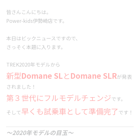
皆さんこんにちは。
Power-kids伊勢崎店です。
本日はビックニュースですので、
さっそく本題に入ります。
TREK2020年モデルから
新型
Domane SL
と
Domane SLR
が発表
されました！
第３世代にフルモデルチェンジ
です。
早くも試乗車として準備完了
そして
です！
～2020年モデルの目玉～