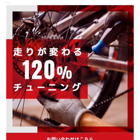
--
ブログ
商品・ブランド情報
< 前のページ
一覧に戻る
次のページ >
POWER-KIDS伊勢崎店で開催される各種イ
お問い合わせはこちら