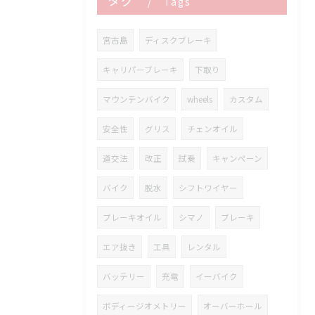
タグ
Tags
宮古島
ディスクブレーキ
キャリパーブレーキ
下取り
マウンテンバイク
wheels
カスタム
安全性
グリス
チェンオイル
道交法
改正
試乗
キャンペーン
バイク
脱水
シフトワイヤー
ブレーキオイル
シマノ
ブレーキ
エア抜き
工具
レンタル
バッテリー
充電
イーバイク
ボディージオメトリー
オーバーホール