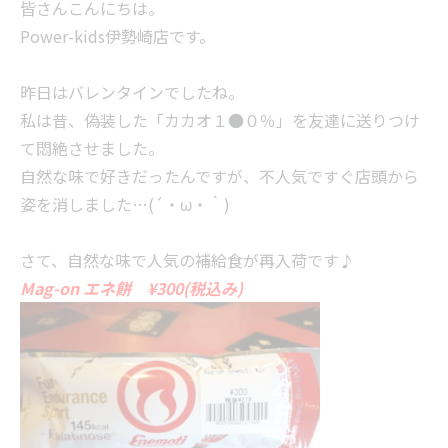
皆さんこんにちは。
Power-kids伊勢崎店です。
昨日はバレンタインでしたね。
私は昔、偽装した「カカオ１●０％」を友達に送りつけ
て悶絶させました。
自然な味で好きだったんですが、不人気ですぐ店頭から
姿を消しました…(´・ω・｀)
さて、自然な味で人気の補給食が再入荷です♪
Mag-on エネ餅 ¥300(税込み)