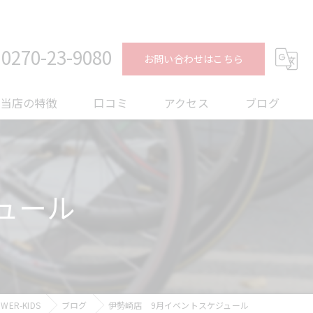
0270-23-9080
お問い合わせはこちら
当店の特徴
口コミ
アクセス
ブログ
ロードバイク
コラム
メンテナンス
ュール
フィッティング
オーバーホール
トレーニング
R-KIDS
ブログ
伊勢崎店 9月イベントスケジュール