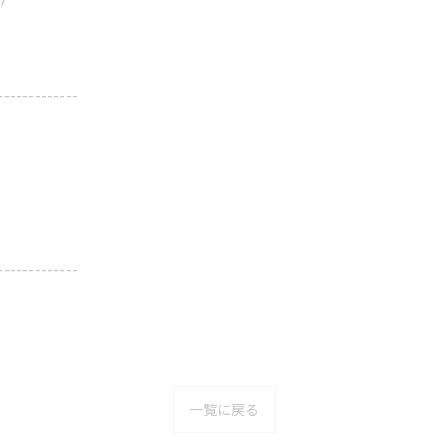
-------------
-------------
一覧に戻る