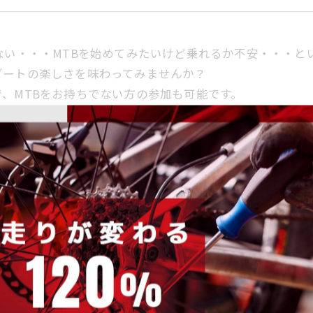
ない・・・MTBを始めてみたいけど乗れるか不安・・・と
ダートの楽しさを味わってみませんか？
、MTBをお持ちでない方の参加も可能です。
ご予約ください
となります。
地点（上細井交差点）