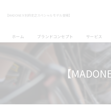
【MADONE 9 別府史之スペシャルモデル登場】
ホーム
ブランドコンセプト
サービス
メンテナンスに
オーバーホール
【MADO
フィッティング