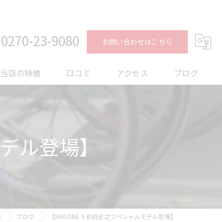
0270-23-9080
お問い合わせはこちら
当店の特徴
口コミ
アクセス
ブログ
ロードバイク
コラム
メンテナンス
モデル登場】
フィッティング
オーバーホール
トレーニング
S
ブログ
【MADONE 9 別府史之スペシャルモデル登場】