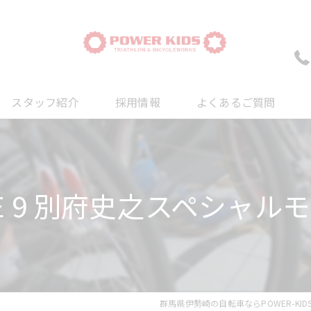
スタッフ紹介
採用情報
よくあるご質問
ついて
について
NE 9 別府史之スペシャル
について
群馬県伊勢崎の自転車ならPOWER-KID