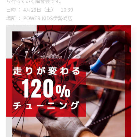
ら行っていく講習会です。
日時 ： 4月29日（土） 10:30
場所 ： POWER-KIDS伊勢崎店
担当 ： 高庭
予約制
各種イベントはこちらをチェック！ ⇒
伊勢
崎店イベントカレンダー
走行会・メンテナンス講座のお問合せはこちらまで↓
POWER-KIDS伊勢崎店 TEL 0270-23-9080
皆さまのご参加お待ちしいております(*´ω｀*)
--------------------------------------------------------------------
--
POWER-KIDS
住所 :
群馬県伊勢崎市連取元町２８７ー１