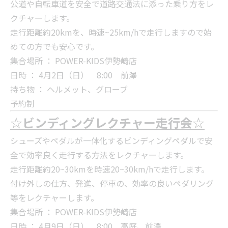
公道や自転車道を安全で道路交通法に添った乗り方をレ
クチャーします。
走行距離約20kmを、時速~25km/hで走行しますので始
めての方でも安心です。
集合場所 ： POWER-KIDS伊勢崎店
日時 ： 4月2日（日） 8:00 前澤
持ち物 ： ヘルメット、グローブ
予約制
☆ビンディングレクチャー走行会☆
シューズやペダルが一体化するビンディングペダルで安
全で効率良く走行する方法をレクチャーします。
走行距離約20~30kmを時速20~30km/hで走行します。
付け外しの仕方、発進、停車の、効率の良いペダリング
等をレクチャーします。
集合場所 ： POWER-KIDS伊勢崎店
日時 ： 4月9日（日） 8:00 高庭、前澤