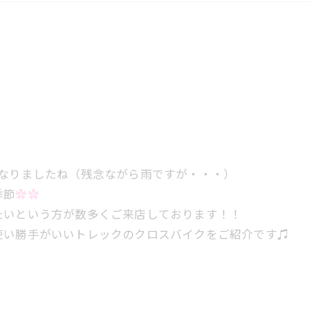
】
になりましたね（残念ながら雨ですが・・・）
季節
✿✿
たいという方が数多くご来店しております！！
使い勝手がいいトレックのクロスバイクをご紹介です♫