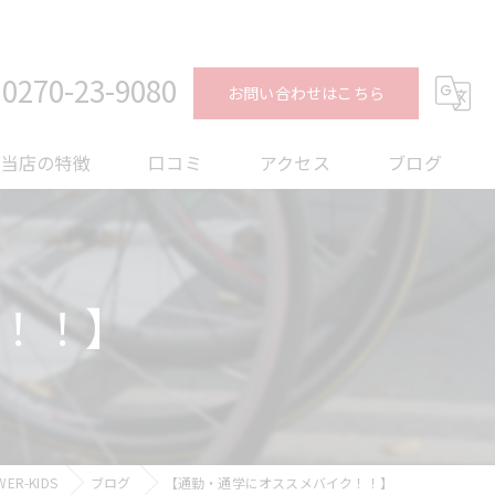
0270-23-9080
お問い合わせはこちら
当店の特徴
口コミ
アクセス
ブログ
ロードバイク
コラム
メンテナンス
！！】
フィッティング
オーバーホール
トレーニング
R-KIDS
ブログ
【通勤・通学にオススメバイク！！】