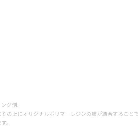
ィング剤。
にその上にオリジナルポリマーレジンの膜が結合すること
ます。