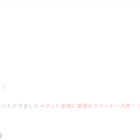
？？
ていただきました⇒
マット塗装に最適なクリーナー入荷！
0