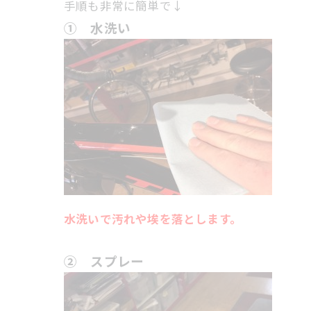
手順も非常に簡単で↓
① 水洗い
水洗いで汚れや埃を落とします。
② スプレー