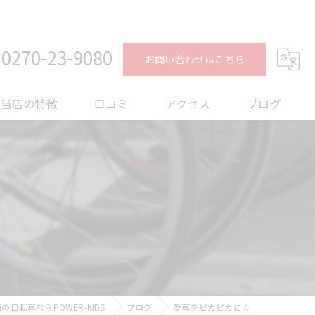
0270-23-9080
お問い合わせはこちら
当店の特徴
口コミ
アクセス
ブログ
ロードバイク
コラム
メンテナンス
フィッティング
オーバーホール
トレーニング
自転車ならPOWER-KIDS
ブログ
愛車をピカピカに☆