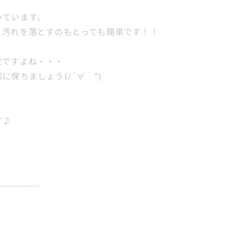
いています。
、汚れを落とすのもとっても簡単です！！
変ですよね・・・
保ちましょう(ﾉ´∀｀*)
す♪
-------------