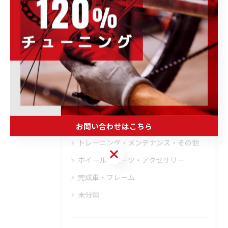
トレーニング
ブログ
その他のお知らせ
イベント情報
キャンペーン情報
商品・ブランド情報
取り扱いブランド
お問い合わせはこちら
ウェア・ヘルメット・シューズ
トレーニング・メンテナンス・その他
お問い合わせはこちら
ホイール・パーツ・アクセサリー
完成車・フレーム
未分類