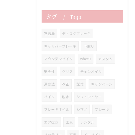
タグ
Tags
宮古島
ディスクブレーキ
キャリパーブレーキ
下取り
マウンテンバイク
wheels
カスタム
安全性
グリス
チェンオイル
道交法
改正
試乗
キャンペーン
バイク
脱水
シフトワイヤー
ブレーキオイル
シマノ
ブレーキ
エア抜き
工具
レンタル
バッテリー
充電
イーバイク