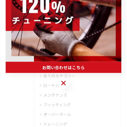
POWER-KIDS伊勢崎店で開催される各種イ
ベント、キャンペーンの情報をはじめ、お
すすめ商品の紹介や、様々なお知らせ事項
を発信します。ぜひ定期的にチェックして
下さい。
カテゴリー
Categories
お問い合わせはこちら
全てのカテゴリー
お問い合わせはこちら
ロードバイク
メンテナンス
フィッティング
オーバーホール
トレーニング