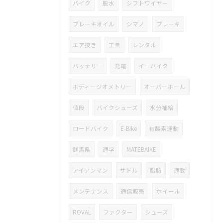
バイク
脱水
シフトワイヤー
ブレーキオイル
シマノ
ブレーキ
エア抜き
工具
レンタル
バッテリー
充電
イーバイク
ボディージオメトリー
オーバーホール
値段
バイクシューズ
水分補給
ロードバイク
E-Bike
有酸素運動
群馬県
通学
MATEBAIKE
アイアンマン
サドル
脂肪
通勤
メンテナンス
通信販売
ホイール
ROVAL
ファクター
シューズ