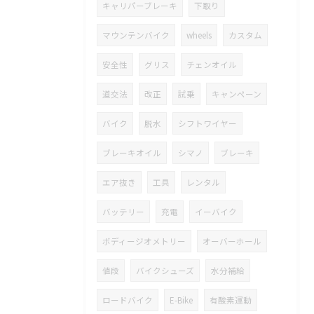
キャリパーブレーキ
下取り
マウンテンバイク
wheels
カスタム
安全性
グリス
チェンオイル
道交法
改正
試乗
キャンペーン
バイク
脱水
シフトワイヤー
ブレーキオイル
シマノ
ブレーキ
エア抜き
工具
レンタル
バッテリー
充電
イーバイク
ボディージオメトリー
オーバーホール
値段
バイクシューズ
水分補給
ロードバイク
E-Bike
有酸素運動