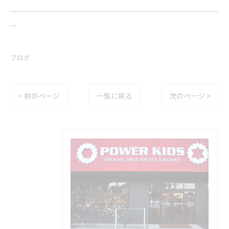
--------------------------------------------------------------------
--
ブログ
< 前のページ
一覧に戻る
次のページ >