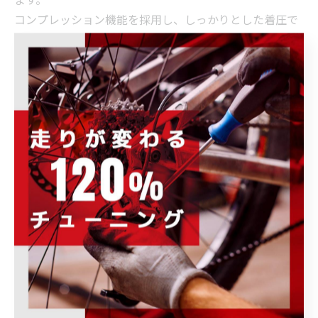
コンプレッション機能を採用し、しっかりとした着圧で
筋肉の動きをサポート、筋肉の疲労を軽減してくれま
す。
是非一度ご試着ください♪
お待ちしております(^_-)-☆
--------------------------------------------------------------------
--
POWER-KIDS
住所 :
群馬県伊勢崎市連取元町２８７ー１
電話番号
: 0270-23-9080（お問い合わせ）