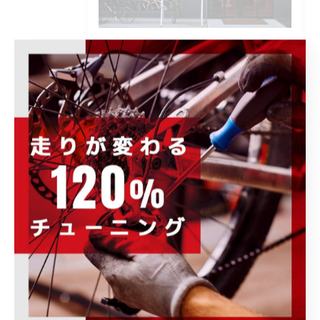
POWER-KIDS伊勢崎店で開催される各種イ
ベント、キャンペーンの情報をはじめ、お
すすめ商品の紹介や、様々なお知らせ事項
を発信します。ぜひ定期的にチェックして
下さい。
カテゴリー
Categories
全てのカテゴリー
ロードバイク
メンテナンス
フィッティング
オーバーホール