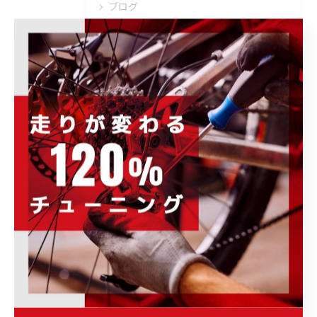
ブログ
その他のお知らせ
イベント情報
キャンペーン情報
商品・ブランド情報
取り扱いブランド
ウェア・ヘルメット・シューズ
トレーニング・メンテナンス・その他
ホイール・パーツ・アクセサリー
完成車・フレーム
未分類
最近の投稿
Recent