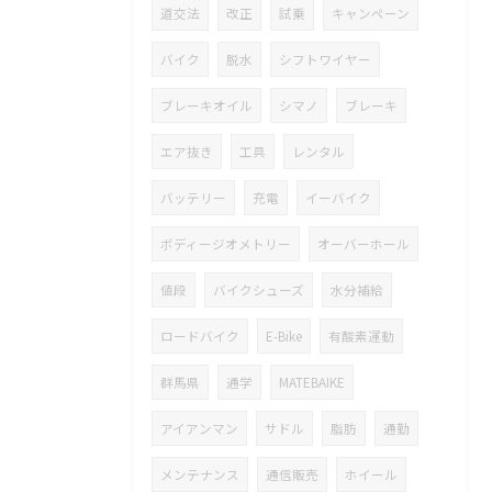
道交法
改正
試乗
キャンペーン
バイク
脱水
シフトワイヤー
ブレーキオイル
シマノ
ブレーキ
エア抜き
工具
レンタル
バッテリー
充電
イーバイク
ボディージオメトリー
オーバーホール
値段
バイクシューズ
水分補給
ロードバイク
E-Bike
有酸素運動
群馬県
通学
MATEBAIKE
アイアンマン
サドル
脂肪
通勤
メンテナンス
通信販売
ホイール