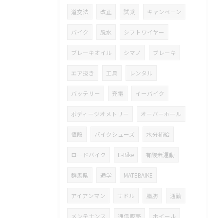
道交法
改正
試乗
キャンペーン
バイク
脱水
シフトワイヤー
ブレーキオイル
シマノ
ブレーキ
エア抜き
工具
レンタル
バッテリー
充電
イーバイク
ボディージオメトリー
オーバーホール
値段
バイクシューズ
水分補給
ロードバイク
E-Bike
有酸素運動
群馬県
通学
MATEBAIKE
アイアンマン
サドル
脂肪
通勤
メンテナンス
通信販売
ホイール