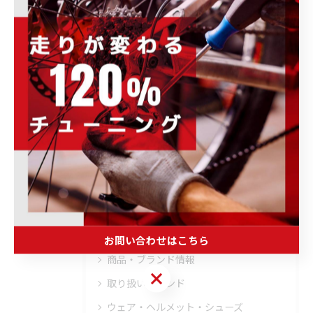
全てのカテゴリー
ロードバイク
メンテナンス
フィッティング
オーバーホール
トレーニング
ブログ
その他のお知らせ
イベント情報
キャンペーン情報
お問い合わせはこちら
商品・ブランド情報
お問い合わせはこちら
取り扱いブランド
ウェア・ヘルメット・シューズ