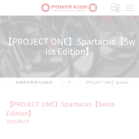
【PROJECT ONE】Spartacus【Sw
iss Edition】
群馬県伊勢崎の自転車ならPOWER-KIDS
ブログ
【PROJECT ONE】Spartacus【Swiss Edition】
【PROJECT ONE】Spartacus【Swiss
Edition】
2013/04/14