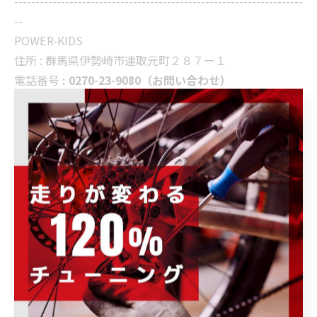
--------------------------------------------------------------------
--
POWER-KIDS
住所 :
群馬県伊勢崎市連取元町２８７ー１
電話番号
: 0270-23-9080（お問い合わせ）
--------------------------------------------------------------------
--
ブログ
商品・ブランド情報
< 前のページ
一覧に戻る
次のページ >