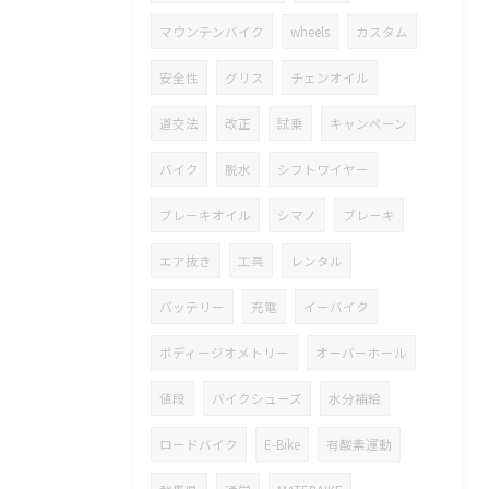
マウンテンバイク
wheels
カスタム
安全性
グリス
チェンオイル
道交法
改正
試乗
キャンペーン
バイク
脱水
シフトワイヤー
ブレーキオイル
シマノ
ブレーキ
エア抜き
工具
レンタル
バッテリー
充電
イーバイク
ボディージオメトリー
オーバーホール
値段
バイクシューズ
水分補給
ロードバイク
E-Bike
有酸素運動