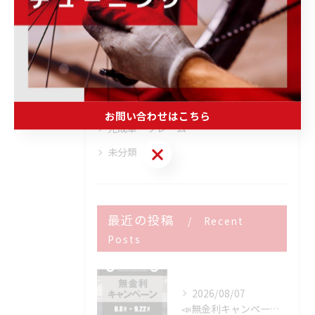
商品・ブランド情報
取り扱いブランド
ウェア・ヘルメット・シューズ
トレーニング・メンテナンス・その他
ホイール・パーツ・アクセサリー
お問い合わせはこちら
完成車・フレーム
お問い合わせはこちら
未分類
最近の投稿
Recent
Posts
2026/08/07
📣無金利キャンペーン開催決定‼️