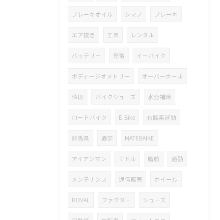
ブレーキオイル
シマノ
ブレーキ
エア抜き
工具
レンタル
バッテリー
充電
イーバイク
ボディージオメトリー
オーバーホール
値段
バイクシューズ
水分補給
ロードバイク
E-Bike
有酸素運動
群馬県
通学
MATEBAIKE
アイアンマン
サドル
脂肪
通勤
メンテナンス
通信販売
ホイール
ROVAL
ファクター
シューズ