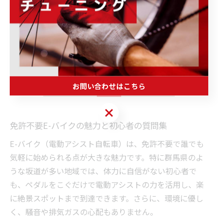
り、「地元グルメを堪能しつつサイクリングできて大満
足だった」という声も多く寄せられています。
免許不要のE-バイクで坂道サイク
リングを満喫
お問い合わせはこちら
お問い合わせはこちら
免許不要E-バイクの魅力と初心者の質問集
E-バイク（電動アシスト自転車）は、免許不要で誰でも
気軽に始められる点が大きな魅力です。特に群馬県のよ
うな坂道が多い地域では、体力に自信がない初心者で
も、ペダルをこぐだけで電動アシストの力を活用し、楽
に絶景スポットまで到達できます。さらに、環境に優し
く、騒音や排気ガスの心配もありません。