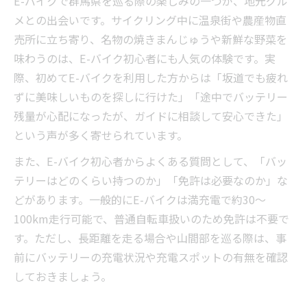
E-バイクで群馬県を巡る際の楽しみの一つが、地元グル
メとの出会いです。サイクリング中に温泉街や農産物直
売所に立ち寄り、名物の焼きまんじゅうや新鮮な野菜を
味わうのは、E-バイク初心者にも人気の体験です。実
際、初めてE-バイクを利用した方からは「坂道でも疲れ
ずに美味しいものを探しに行けた」「途中でバッテリー
残量が心配になったが、ガイドに相談して安心できた」
という声が多く寄せられています。
また、E-バイク初心者からよくある質問として、「バッ
テリーはどのくらい持つのか」「免許は必要なのか」な
どがあります。一般的にE-バイクは満充電で約30〜
100km走行可能で、普通自転車扱いのため免許は不要で
す。ただし、長距離を走る場合や山間部を巡る際は、事
前にバッテリーの充電状況や充電スポットの有無を確認
しておきましょう。