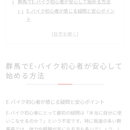
群馬でE-バイク初心者が安心して始める方法
E-バイク初心者が感じる疑問と安心ポイン
ト
群馬でE-バイクを始めやすい理由と質問対
策
初心者がE-バイク体験前に知るべき質問集
E-バイクの基本操作に関するよくある質問
群馬でE-バイク初心者が安心して
群馬のE-バイク事情と初心者の不安解消法
絶景とグルメをE-バイクで楽しむ初めての体験
始める方法
E-バイク初心者が群馬で絶景を楽しむコツ
地元グルメ巡りとE-バイク質問の体験談
絶景ルートでE-バイク初心者が感じる質問
E-バイク初心者が感じる疑問と安心ポイント
群馬の大自然をE-バイクで満喫するポイン
E-バイク初心者にとって最初の疑問は「本当に自分に使
ト
いこなせるのか？」という不安です。特に坂道の多い群
初心者がE-バイクでグルメ巡りを楽しむ方
馬県では、体力や経験が気になる方も多いでしょう。し