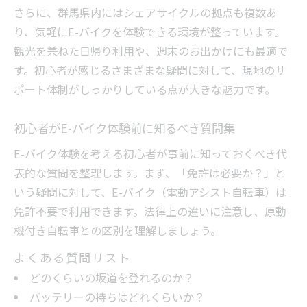
さらに、群馬県内にはシェアサイクルの拠点も複数あ
初心者がE-バイク安全装備でよくある質問
り、気軽にE-バイクを体験できる環境が整っています。
E-バイク質問で学ぶ安全なサイクリング方
観光を兼ねた日帰り利用や、週末のお出かけにも最適で
法
す。初心者が感じるさまざまな疑問に対して、現地のサ
群馬でE-バイク初心者が安心する安全対策
ポート体制がしっかりしている点が大きな魅力です。
初心者がE-バイク体験前に知るべき質問集
E-バイク体験を考える初心者が事前に知っておくべき代
表的な質問を整理します。まず、「免許は必要か？」と
いう疑問に対して、E-バイク（電動アシスト自転車）は
免許不要で利用できます。法律上の違いに注意し、原動
機付き自転車との区別を理解しましょう。
よくある質問リスト
どのくらいの坂道を登れるのか？
バッテリーの持ちはどれくらいか？