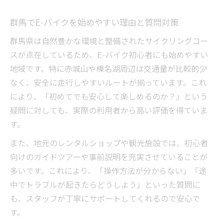
群馬で多いE-バイク質問とその対策ポイン
ト
群馬でE-バイクを始めやすい理由と質問対策
初めてのE-バイクで気をつけたい質問事項
群馬県は自然豊かな環境と整備されたサイクリングコー
E-バイク選びなら体力やバッテリーを重視しよ
スが点在しているため、E-バイク初心者にも始めやすい
う
地域です。特に赤城山や榛名湖周辺は交通量が比較的少
E-バイク初心者が重視すべき質問と選び方
なく、安全に走行しやすいルートが揃っています。これ
体力に合わせたE-バイク選びの質問集
により、「初めてでも安心して楽しめるのか？」という
疑問に対しても、実際の利用者から高い評価を得ていま
バッテリー性能でE-バイク選びの疑問解消
す。
E-バイク初心者の質問で分かる最適な選択
法
また、地元のレンタルショップや観光施設では、初心者
向けのガイドツアーや事前説明を充実させていることが
バッテリーと体力に関するE-バイクの疑問
多いです。これにより、「操作方法が分からない」「途
初心者が知りたい群馬E-バイクの安全ポイント
中でトラブルが起きたらどうしよう」といった質問に
E-バイク初心者が守るべき安全の質問集
も、スタッフが丁寧にサポートしてくれるので安心で
群馬で安全にE-バイクに乗るための疑問解
す。
消