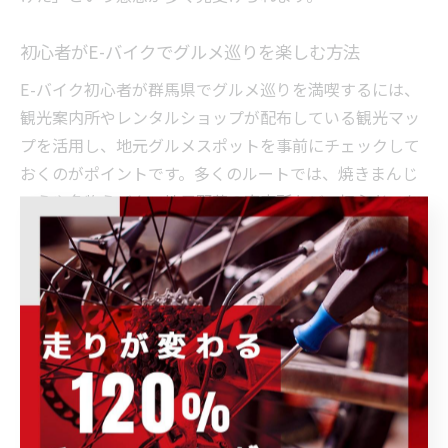
初心者がE-バイクでグルメ巡りを楽しむ方法
E-バイク初心者が群馬県でグルメ巡りを満喫するには、
観光案内所やレンタルショップが配布している観光マッ
プを活用し、地元グルメスポットを事前にチェックして
おくのがポイントです。多くのルートでは、焼きまんじ
ゅうや名物うどん、地元野菜の直売所など、初心者でも
立ち寄りやすい店が紹介されています。E-バイクなら、
少し離れた場所でも体力を気にせずアクセスできるのが
魅力です。
また、食事の前後にバッテリー残量を確認し、無理のな
い移動計画を立てることが重要です。グルメ巡りとサイ
クリングを両立させるため、休憩や充電のタイミングを
意識してルートを組み立てましょう。初心者向けのガイ
ドツアーでは、食事スポットを効率よく巡るプランもあ