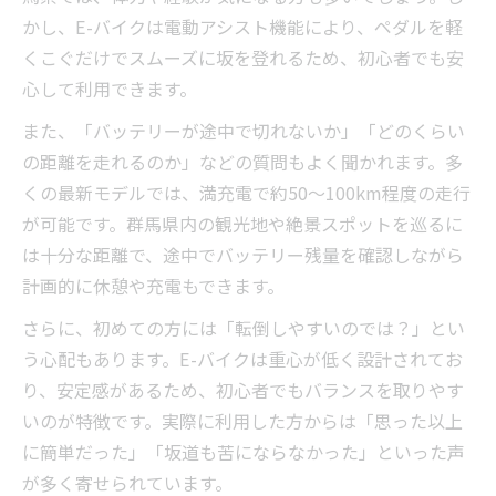
法
かし、E-バイクは電動アシスト機能により、ペダルを軽
くこぐだけでスムーズに坂を登れるため、初心者でも安
免許不要のE-バイクで坂道サイクリングを満喫
心して利用できます。
免許不要E-バイクの魅力と初心者の質問集
坂道サイクリングでE-バイク初心者が安心
また、「バッテリーが途中で切れないか」「どのくらい
する理由
の距離を走れるのか」などの質問もよく聞かれます。多
くの最新モデルでは、満充電で約50～100km程度の走行
免許不要E-バイクの基礎知識とよくある質
が可能です。群馬県内の観光地や絶景スポットを巡るに
問
は十分な距離で、途中でバッテリー残量を確認しながら
坂道走行時にE-バイク初心者が感じる疑問
計画的に休憩や充電もできます。
初心者が免許不要E-バイクを選ぶポイント
さらに、初めての方には「転倒しやすいのでは？」とい
初心者のE-バイク質問に答える基礎ガイド
う心配もあります。E-バイクは重心が低く設計されてお
E-バイク初心者のよくある質問と回答集
り、安定感があるため、初心者でもバランスを取りやす
安全にE-バイクデビューするための疑問解
いのが特徴です。実際に利用した方からは「思った以上
消法
に簡単だった」「坂道も苦にならなかった」といった声
初心者が悩むE-バイク操作の質問と解説
が多く寄せられています。