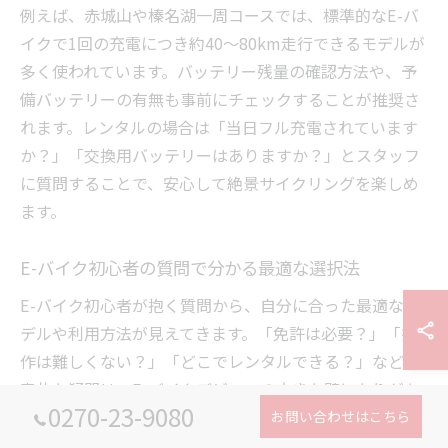
例えば、赤城山や榛名湖一周コースでは、標準的なE-バ
イクで1回の充電につき約40〜80km走行できるモデルが
多く使われています。バッテリー残量の確認方法や、予
備バッテリーの有無も事前にチェックすることが推奨さ
れます。レンタルの場合は「当日フル充電されています
か？」「交換用バッテリーはありますか？」とスタッフ
に質問することで、安心して絶景サイクリングを楽しめ
ます。
E-バイク初心者の質問で分かる最適な選択法
E-バイク初心者が抱く質問から、自分に合った最適なモ
デルや利用方法が見えてきます。「免許は必要？」「操
作は難しくない？」「どこでレンタルできる？」などの
素朴な疑問は、E-バイクデビューの大きな壁になりがち
0270-23-9080
です。群馬県では観光地周辺にレンタル拠点が多く、操
お問い合わせはこちら
作説明やサポートが充実しています。