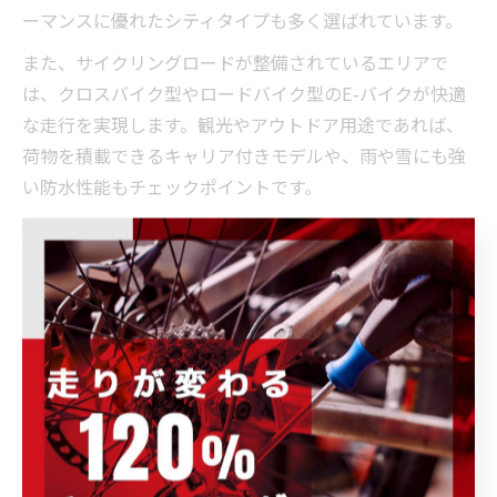
ーマンスに優れたシティタイプも多く選ばれています。
また、サイクリングロードが整備されているエリアで
は、クロスバイク型やロードバイク型のE-バイクが快適
な走行を実現します。観光やアウトドア用途であれば、
荷物を積載できるキャリア付きモデルや、雨や雪にも強
い防水性能もチェックポイントです。
地域の気候や冬季の積雪も考慮し、タイヤの太さや滑り
止め性能も比較しましょう。地形や気候に最適化された
E-バイク選びが、群馬県での快適な移動や観光体験をサ
ポートします。
質問に基づくE-バイク選びの秘訣
E-バイク選びで失敗しないためには、自分や家族の利用
目的、体格、走行エリアの地形を具体的にイメージして
質問を整理することが大切です。例えば「坂道が多くて