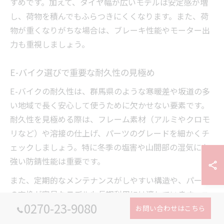
すめです。加えて、タイヤ幅が広いモデルは安定感が増
し、荷物を積んでもふらつきにくくなります。また、荷
物が重くなりがちな場合は、ブレーキ性能やモーター出
力も重視しましょう。
E-バイク選びで重要な耐久性の見極め
E-バイクの耐久性は、群馬県のような寒暖差や坂道の多
い地域で長く安心して使うために欠かせない要素です。
耐久性を見極める際は、フレーム素材（アルミやクロモ
リなど）や溶接の仕上げ、パーツのグレードを細かくチ
ェックしましょう。特に冬季の塩害や山間部の湿気にも
強い防錆性能は重要です。
また、定期的なメンテナンスがしやすい構造や、パーツ
の交換が容易なモデルも長期利用には適しています。ユ
0270-23-9080
ーザーの口コミや専門店スタッフのアドバイスも参考に
お問い合わせはこちら
し、自分の利用環境に合った耐久性重視のE-バイクを選