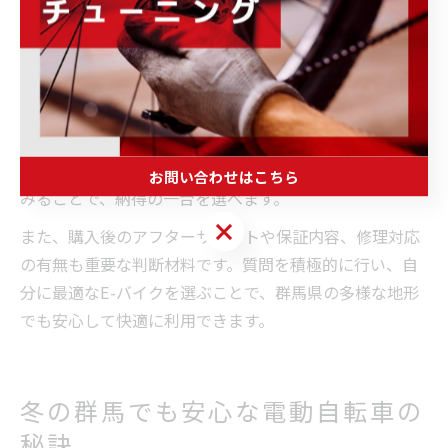
不安」「荷物が多い」「冬でも使いたい」などの要望を
明確にしましょう。
実際に専門店で質問する際は、耐荷重やバッテリー容
量、アシストの強さ、メンテナンスのしやすさなどを具
体的に確認することがポイントです。試乗が可能な店舗
では、坂道や凸凹道でのアシスト感や安定性を体験して
お問い合わせはこちら
みることで、納得の一台を選べます。
お問い合わせはこちら
また、購入後のアフターサポートや保証内容、修理対応
の有無も重要な判断材料です。質問を積極的に行い、自
分に最適なE-バイクを選ぶことで、群馬県の多様な地形
でも安心して快適に利用できます。
冬の群馬でも安心な電動自転車の
秘訣