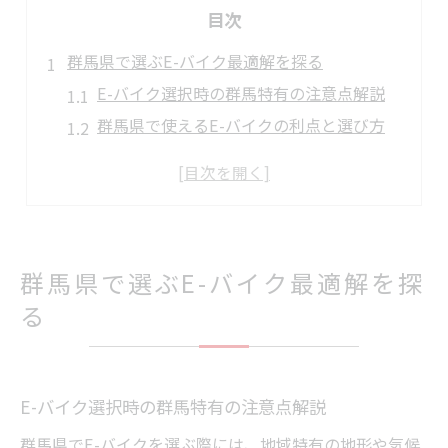
目次
群馬県で選ぶE-バイク最適解を探る
E-バイク選択時の群馬特有の注意点解説
群馬県で使えるE-バイクの利点と選び方
E-バイク選びで必ず押さえたい質問例
地域事情に強いE-バイクの選定基準とは
E-バイク初心者が群馬で直面する疑問
E-バイクの選び方と地形別おすすめポイント
群馬県で選ぶE-バイク最適解を探
坂道や山間部に強いE-バイクの選び方
る
E-バイク選びと地形別活用ポイント
地形別E-バイク選択でよくある質問集
群馬の地形を活かすE-バイク選定法
E-バイク選択時の群馬特有の注意点解説
質問に基づくE-バイク選びの秘訣
群馬県でE-バイクを選ぶ際には、地域特有の地形や気候
冬の群馬でも安心な電動自転車の秘訣