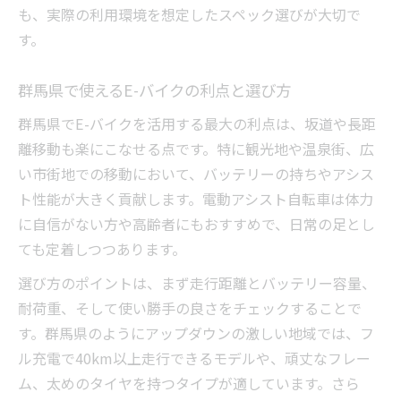
も、実際の利用環境を想定したスペック選びが大切で
E-バイク耐荷重に関する質問と解決法
す。
荷物が多い時のE-バイク選択方法解説
E-バイク選びで重要な耐久性の見極め
群馬県で使えるE-バイクの利点と選び方
快適移動を叶える質問別E-バイク活用術
群馬県でE-バイクを活用する最大の利点は、坂道や長距
質問を活用したE-バイク快適移動の秘訣
離移動も楽にこなせる点です。特に観光地や温泉街、広
E-バイクで移動を快適にする使い方解説
い市街地での移動において、バッテリーの持ちやアシス
質問別に見るE-バイクの賢い活用ポイント
ト性能が大きく貢献します。電動アシスト自転車は体力
に自信がない方や高齢者にもおすすめで、日常の足とし
日常と観光で役立つE-バイク利用方法
ても定着しつつあります。
E-バイク選択時によくある質問と活用術
選び方のポイントは、まず走行距離とバッテリー容量、
耐荷重、そして使い勝手の良さをチェックすることで
す。群馬県のようにアップダウンの激しい地域では、フ
ル充電で40km以上走行できるモデルや、頑丈なフレー
ム、太めのタイヤを持つタイプが適しています。さら