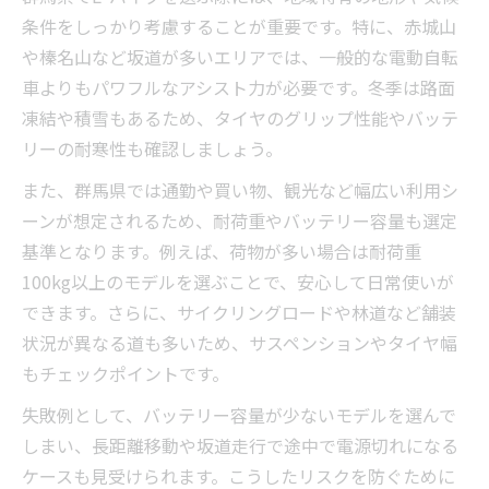
条件をしっかり考慮することが重要です。特に、赤城山
冬の群馬県で安心なE-バイク選びの質問
や榛名山など坂道が多いエリアでは、一般的な電動自転
寒冷地向けE-バイクの特徴と選び方
車よりもパワフルなアシスト力が必要です。冬季は路面
冬季E-バイク活用で知っておきたい疑問
凍結や積雪もあるため、タイヤのグリップ性能やバッテ
E-バイク選びで冬に重要な要素解説
リーの耐寒性も確認しましょう。
雪道でも安心なE-バイクの選定ポイント
また、群馬県では通勤や買い物、観光など幅広い利用シ
坂道が多い地域に強いE-バイクの特徴
ーンが想定されるため、耐荷重やバッテリー容量も選定
坂道対応E-バイク選びでの質問ポイント
基準となります。例えば、荷物が多い場合は耐荷重
坂道走行に強いE-バイクの特徴解説
100kg以上のモデルを選ぶことで、安心して日常使いが
E-バイク選びで重視すべき性能と質問
できます。さらに、サイクリングロードや林道など舗装
状況が異なる道も多いため、サスペンションやタイヤ幅
坂道向けに最適なE-バイクの選択法
もチェックポイントです。
質問から導く坂道用E-バイクの利点
失敗例として、バッテリー容量が少ないモデルを選んで
高耐荷重E-バイクを選ぶ際の必須チェック
しまい、長距離移動や坂道走行で途中で電源切れになる
耐荷重重視のE-バイク選びと質問例
ケースも見受けられます。こうしたリスクを防ぐために
高耐荷重モデル選定で役立つポイント