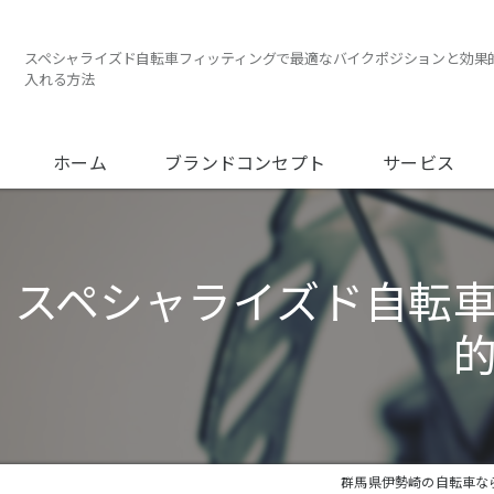
スペシャライズド自転車フィッティングで最適なバイクポジションと効果
入れる方法
ホーム
ブランドコンセプト
サービス
メンテナンスに
スペシャライズド自転
オーバーホール
フィッティング
群馬県伊勢崎の自転車ならP