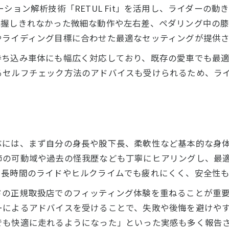
長距離ライドを快適にする調整ポイント
ション解析技術「RETUL Fit」を活用し、ライダーの
スペシャライズド独自のサポートと実例紹介
把握しきれなかった微細な動作や左右差、ペダリング中の
ロードバイク乗りの悩みを解決する新提案
やライディング目標に合わせた最適なセッティングが提供さ
京でスペシャライズドフィッティングを受ける価値と選び
持ち込み車体にも幅広く対応しており、既存の愛車でも最
東京でスペシャライズドフィッティングを選ぶ理由
るセルフチェック方法のアドバイスも受けられるため、ラ
スペシャライズド店舗比較とおすすめポイント
東京のフィッティングサービス利用の流れ
仕事帰りや週末も通いやすい店舗選びのヒント
スペシャライズド予約時に確認すべき事項
お問い合わせはこちら
お問い合わせはこちら
ぶには、まず自分の身長や股下長、柔軟性など基本的な身
節の可動域や過去の怪我歴なども丁寧にヒアリングし、最
、長時間のライドやヒルクライムでも疲れにくく、安全性も
ドの正規取扱店でのフィッティング体験を重ねることが重
ーによるアドバイスを受けることで、失敗や後悔を避けや
でも快適に走れるようになった」といった実感も多く報告