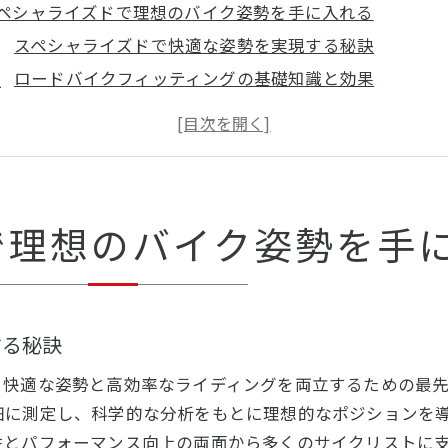
ペシャライズドで理想のバイク姿勢を手に入れる
スペシャライズドで快適な姿勢を実現する秘訣
ロードバイクフィッティングの基礎知識と効果
スペシャライズド独自のポジション調整とは
身体に合うスペシャライズドの選び方
パフォーマンス向上に効くフィッティング体験
ち込み対応のスペシャライズド自転車フィッティング徹底
で理想のバイク姿勢を手
スペシャライズドは持ち込みフィッティングに対応
ロードバイク持ち込みの流れと注意点
専門スタッフによるスペシャライズド調整事例
する秘訣
持ち込み車体でのフィッティングおすすめ理由
スペシャライズド店舗選びのコツとポイント
、快適な姿勢と高効率なライディングを両立するための最
ードバイクフィッティングは意味ない？実際の効果を体感
細に測定し、科学的な分析をもとに理想的なポジションを
スペシャライズドで感じるフィッティング効果
性とパフォーマンス向上の両面から多くのサイクリストに