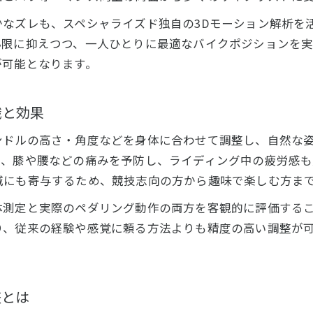
ロードバイクフィッティングが意味ないと感じる理由
かなズレも、スペシャライズド独自の3Dモーション解析を
実際の体験談からわかるスペシャライズドの魅力
小限に抑えつつ、一人ひとりに最適なバイクポジションを
が可能となります。
おすすめのフィッティング手法と注意点
パフォーマンス向上に直結するスペシャライズド活用法
識と効果
適な走行を実現するRETUL Fitの特徴と活用法
スペシャライズドで受けるRETUL Fitの強みとは
ンドルの高さ・角度などを身体に合わせて調整し、自然な
RETUL Fitの流れと料金の目安を解説
り、膝や腰などの痛みを予防し、ライディング中の疲労感も
店舗ごとのRETUL Fit対応状況まとめ
減にも寄与するため、競技志向の方から趣味で楽しむ方ま
快適な走行を支えるフィッティング技術
測定と実際のペダリング動作の両方を客観的に評価するこ
スペシャライズド公式のRETUL Fit徹底レビュー
り、従来の経験や感覚に頼る方法よりも精度の高い調整が
や腰の悩み解消を目指すフィッティングの進化
スペシャライズドで膝や腰の痛みを軽減する方法
整とは
フィッティングがもたらす身体への負担軽減効果