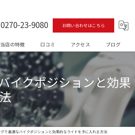
0270-23-9080
お問い合わせはこちら
当店の特徴
口コミ
アクセス
ブログ
ロードバイク
コラム
バイクポジションと効果
メンテナンス
法
フィッティング
オーバーホール
トレーニング
ングで最適なバイクポジションと効果的なライドを手に入れる方法