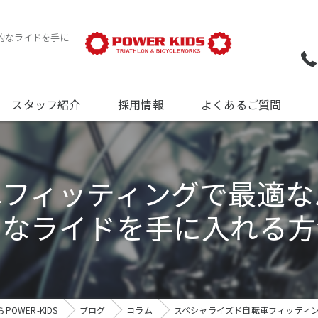
的なライドを手に
スタッフ紹介
採用情報
よくあるご質問
ついて
車フィッティングで最適な
について
的なライドを手に入れる方
について
OWER-KIDS
ブログ
コラム
スペシャライズド自転車フィッティ