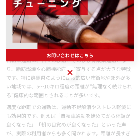
通勤距離適正化で健康も経済も充
実
自転車通勤で得られる健康効果と距離の関係
お問い合わせはこちら
自転車通勤は、日々の移動がそのまま有酸素運動とな
り、脂肪燃焼や心肺機能向上に寄与する点が大きな特徴
お問い合わせはこちら
です。特に群馬県のように比較的広い市街地や郊外が多
い地域では、5〜10キロ程度の距離が“無理なく続けられ
る”健康的な範囲とされることが多いです。
適度な距離での通勤は、運動不足解消やストレス軽減に
も効果的です。例えば「自転車通勤を始めてから体調が
良くなった」「朝の目覚めが良くなった」といった声
が、実際の利用者からも多く聞かれます。距離が長すぎ