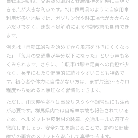
自転車通勤は、交通費の節約と健康維持を同時に実現で
きる点が大きな利点です。特に群馬県のように自家用車
利用が多い地域では、ガソリン代や駐車場代がかからな
いだけでなく、運動不足解消による体調改善も期待でき
ます。
例えば「自転車通勤を始めてから風邪をひきにくくなっ
た」「毎月の交通費が半分以下になった」という声も多
くみられます。さらに、自転車は膝や足首への負担が少
なく、長年にわたり健康的に続けやすいことも特徴で
す。初心者や体力に自信がない方は、まず片道3〜5キロ
程度から始めると無理なく習慣化できます。
ただし、雨天時や冬季は事故リスクや体調管理にも注意
が必要です。群馬県内では自転車事故も報告されている
ため、ヘルメットや反射材の装着、交通ルールの遵守を
徹底しましょう。安全対策を講じることで、節約と健康
維持の両方のメリットを安心して享受できます。