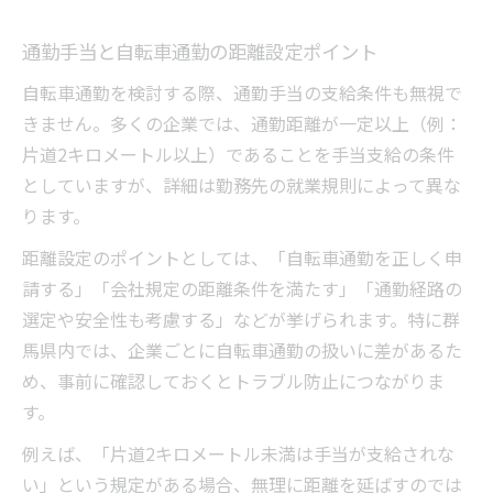
通勤距離に応じた安全装備で事故リスク軽
減
通勤手当と自転車通勤の距離設定ポイント
実体験から学ぶ距離と快適さの秘訣
自転車通勤を検討する際、通勤手当の支給条件も無視で
自転車通勤経験者が語る最適な距離設定と
きません。多くの企業では、通勤距離が一定以上（例：
は
片道2キロメートル以上）であることを手当支給の条件
通勤距離による快適さの違いと実践例紹介
としていますが、詳細は勤務先の就業規則によって異な
体験談に学ぶ自転車通勤の成功ポイント
ります。
距離別に見る自転車通勤の続けやすさの工
距離設定のポイントとしては、「自転車通勤を正しく申
夫
請する」「会社規定の距離条件を満たす」「通勤経路の
朝が快適になる自転車通勤のコツを共有
選定や安全性も考慮する」などが挙げられます。特に群
馬県内では、企業ごとに自転車通勤の扱いに差があるた
め、事前に確認しておくとトラブル防止につながりま
す。
例えば、「片道2キロメートル未満は手当が支給されな
い」という規定がある場合、無理に距離を延ばすのでは