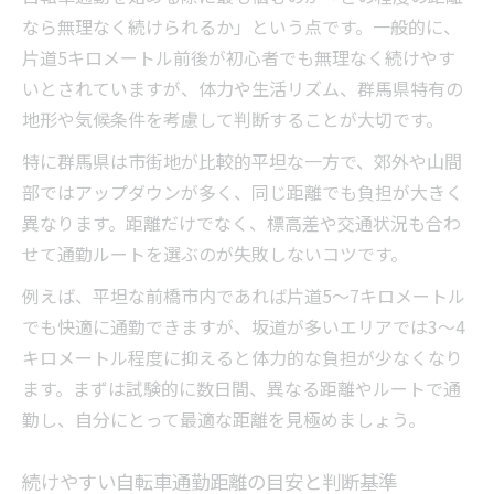
勤
なら無理なく続けられるか」という点です。一般的に、
群馬県のアップダウン地形と自転車通勤の
片道5キロメートル前後が初心者でも無理なく続けやす
注意点
いとされていますが、体力や生活リズム、群馬県特有の
地形や気候条件を考慮して判断することが大切です。
通勤距離適正化で健康も経済も充実
自転車通勤で得られる健康効果と距離の関
特に群馬県は市街地が比較的平坦な一方で、郊外や山間
係
部ではアップダウンが多く、同じ距離でも負担が大きく
経済面から考える自転車通勤の距離最適化
異なります。距離だけでなく、標高差や交通状況も合わ
せて通勤ルートを選ぶのが失敗しないコツです。
通勤手当の非課税限度と自転車通勤距離の
工夫
例えば、平坦な前橋市内であれば片道5～7キロメートル
自転車通勤は節約と健康維持にどう役立つ
でも快適に通勤できますが、坂道が多いエリアでは3～4
か
キロメートル程度に抑えると体力的な負担が少なくなり
ます。まずは試験的に数日間、異なる距離やルートで通
効率的な距離設定が自転車通勤を快適に変
勤し、自分にとって最適な距離を見極めましょう。
える
ママチャリや電動で続く快適な朝
続けやすい自転車通勤距離の目安と判断基準
自転車通勤でママチャリを選ぶ際の距離目