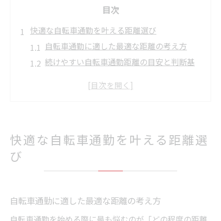
目次
快適な自転車通勤を叶える距離選び
自転車通勤に適した最適な距離の考え方
続けやすい自転車通勤距離の目安と判断基
準
通勤手当と自転車通勤の距離設定ポイント
体力消耗を抑える自転車通勤距離の決め方
自転車通勤は何キロまで続けやすいか検証
快適な自転車通勤を叶える距離選
群馬県の地形に合う通勤ルートとは
び
自転車通勤で選びたい群馬県の安全ルート
坂道や風に強い自転車通勤ルートの工夫
事故リスクを避ける群馬県自転車通勤の道
選び
自転車通勤に適した最適な距離の考え方
通勤途中の交通事故情報を活かす自転車通
自転車通勤を始める際に最も悩むのが「どの程度の距離