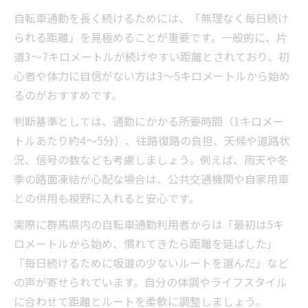
安
自転車通勤を長く続けるためには、「無理なく毎日続け
られる距離」を見極めることが重要です。一般的に、片
電動自転車通勤で坂道も楽になる活用法
道3～7キロメートルが続けやすい距離とされており、初
ママチャリと電動自転車の通勤距離比較
心者や体力に自信がない方は3～5キロメートルから始め
朝の自転車通勤を快適にする乗り方のポイ
るのがおすすめです。
ント
判断基準としては、通勤にかかる所要時間（1キロメー
長距離通勤に適した自転車通勤車種の選び
トルあたり約4～5分）、往路復路の負担、天候や道路状
方
況、信号の数なども考慮しましょう。例えば、雨天や冬
安全意識で自転車通勤を長く続ける
季の路面凍結が心配な場合は、公共交通機関や自家用車
自転車通勤で気をつけたい群馬県の事故傾
との併用も視野に入れると安心です。
向
実際に群馬県内の自転車通勤利用者からは「最初は5キ
安全な自転車通勤距離の見極め方と注意点
ロメートルから始め、慣れてきたら距離を延ばした」
自転車通勤時の事故予防と安全対策のポイ
「毎日続けるために坂道の少ないルートを選んだ」など
ント
の声が寄せられています。自分の体調やライフスタイル
群馬県警の自転車事故情報から学ぶ注意点
に合わせて距離とルートを柔軟に調整しましょう。