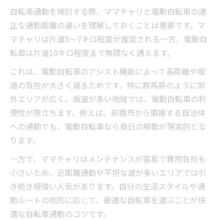
自転車通勤を検討する際、ママチャリと電動自転車の適
正な通勤距離の違いを理解しておくことは重要です。マ
マチャリは片道5～7キロ程度が推奨される一方、電動自
転車は片道10キロ程度まで無理なく通えます。
これは、電動自転車のアシスト機能によって長距離や坂
道の負担が大きく減るためです。特に群馬県のように郊
外エリアが広く、坂道が多い地域では、電動自転車の利
便性が際立ちます。例えば、前橋市から隣接する自治体
への通勤でも、電動自転車なら毎日の移動が現実的とな
ります。
一方で、ママチャリはメンテナンスが容易で費用負担も
小さいため、近距離通勤や平坦な道が多いエリアでは引
き続き根強い人気があります。自分の生活スタイルや通
勤ルートの地形に応じて、最適な自転車を選ぶことが快
適な自転車通勤のコツです。