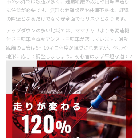
市の郊外では坂道が多く、通勤距離の設定や自転車選び
に注意が必要です。無理な距離設定や装備不足は、継続
の障壁となるだけでなく安全面でもリスクとなります。
アップダウンの多い地域では、ママチャリよりも変速機
付き自転車や電動アシスト自転車が適しています。通勤
距離の目安は5～10キロ程度が推奨されますが、体力や
地形に応じて調整しましょう。初心者はまず平坦な道で2
～3キロからスタートし、徐々に距離を伸ばすのも一つ
の方法です。
また、下り坂ではスピードの出しすぎに注意し、ブレー
キ性能やタイヤの空気圧管理も重要です。路面凍結や強
風など、群馬県特有の気象条件にも十分注意しましょ
う。安全装備と適切な距離選びが、快適な自転車通勤の
第一歩となります。