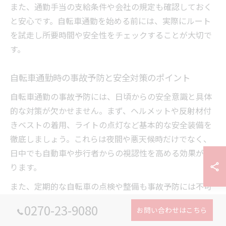
また、通勤手当の支給条件や会社の規定も確認しておく
と安心です。自転車通勤を始める前には、実際にルート
を試走し所要時間や安全性をチェックすることが大切で
す。
自転車通勤時の事故予防と安全対策のポイント
自転車通勤の事故予防には、日頃からの安全意識と具体
的な対策が欠かせません。まず、ヘルメットや反射材付
きベストの着用、ライトの点灯など基本的な安全装備を
徹底しましょう。これらは夜間や悪天候時だけでなく、
日中でも自動車や歩行者からの視認性を高める効果があ
ります。
また、定期的な自転車の点検や整備も事故予防には不可
欠です。ブレーキやタイヤ、チェーンなどの異常がない
0270-23-9080
お問い合わせはこちら
かを出発前に確認し、異常があれば速やかに修理を行う