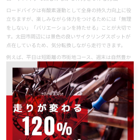
ロードバイクは有酸素運動として全身の持久力向上に役
立ちますが、楽しみながら体力をつけるためには「無理
をしない」「バリエーションを持たせる」ことが大切で
す。太田市周辺には景色の良いサイクリングスポットが
点在しているため、気分転換しながら走行できます。
例えば、平日は短距離の市街地コース、週末は自然豊か
な川沿いや公園周辺を選ぶなど、コースを変えることで
飽きずに続けられます。ロードバイクで主に鍛えられる
のは脚やお尻の筋肉ですが、長距離を走ることで心肺機
能も高まります。実際の利用者からは「毎週末のライド
で体力がつき、日常生活も楽になった」という声も多い
です。
体力向上を実感するためには、走行後のストレッチや栄
養補給も意識しましょう。初心者同士で励まし合いなが
ら、無理なく楽しむことが継続のコツです。