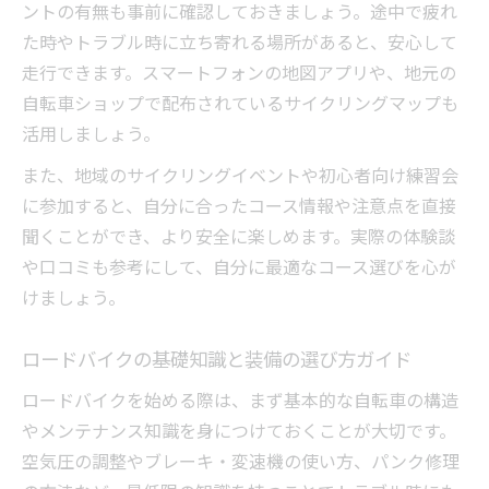
ントの有無も事前に確認しておきましょう。途中で疲れ
上
た時やトラブル時に立ち寄れる場所があると、安心して
ロードバイクを通じて日常生活が変わる理
走行できます。スマートフォンの地図アプリや、地元の
由
自転車ショップで配布されているサイクリングマップも
初心者がロードバイクで感じる達成感とは
活用しましょう。
ロードバイクで心身を鍛えるためのポイン
また、地域のサイクリングイベントや初心者向け練習会
ト
に参加すると、自分に合ったコース情報や注意点を直接
ロードバイク生活がもたらす前向きな変化
聞くことができ、より安全に楽しめます。実際の体験談
や口コミも参考にして、自分に最適なコース選びを心が
けましょう。
ロードバイクの基礎知識と装備の選び方ガイド
ロードバイクを始める際は、まず基本的な自転車の構造
やメンテナンス知識を身につけておくことが大切です。
空気圧の調整やブレーキ・変速機の使い方、パンク修理