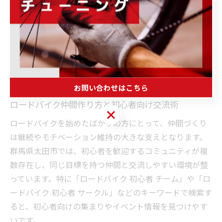
ロードバイク仲間づくりのベスト
な方法を紹介
お問い合わせはこちら
ロードバイク仲間作り方と初心者向け交流術
お問い合わせはこちら
ロードバイクを始めたばかりの方にとって、仲間づくり
は継続やモチベーション維持の大きな支えとなります。
群馬県太田市では、初心者を歓迎するコミュニティが複
数存在し、同じ目標を持つ仲間と交流しやすい環境が整
っています。特に「ロードバイク 初心者 チーム」や「ロ
ードバイク 初心者 サークル」などのキーワードで検索す
ると、初心者向けの集まりやイベント情報を見つけやす
いです。