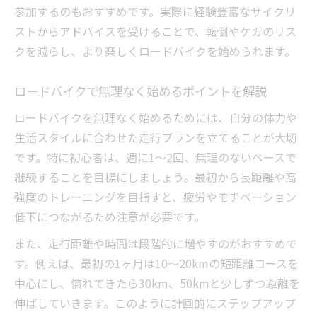
初心者におすすめのロードバイク練習会参
参加するのもおすすめです。実際に経験豊富なサイクリ
加術
ストからアドバイスを受けることで、転倒やケガのリス
ロードバイククラブで得られる仲間との繋
クを減らし、より楽しくロードバイクを始められます。
がり
ロードバイクで無理なく始めるポイントを解説
ロードバイクチーム探し方と注意すべき点
初めてのロングライド挑戦へ安心の距離設定と
ロードバイクを無理なく始めるためには、自分の体力や
は
生活スタイルに合わせた走行プランを立てることが大切
ロードバイク初心者が無理なく走る距離の
です。特に初心者は、週に1〜2回、無理のないペースで
目安
継続することを目標にしましょう。最初から長距離や高
強度のトレーニングを目指すと、疲労やモチベーション
ロードバイクで10km走る所要時間を知ろう
低下につながるため注意が必要です。
ロードバイクで100km挑戦を目指す段階的
プラン
また、走行距離や時間は段階的に増やすのがおすすめで
す。例えば、最初の1ヶ月は10〜20kmの短距離コースを
ロングライド前に準備したい休憩や補給の
中心にし、慣れてきたら30km、50kmと少しずつ距離を
工夫
伸ばしていきます。このように計画的にステップアップ
ロードバイク初心者の体力づくりと距離の