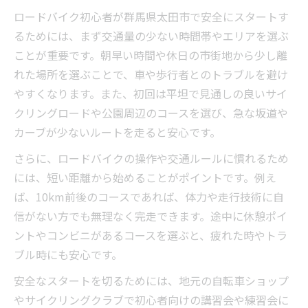
め方
ロードバイク初心者が群馬県太田市で安全にスタートす
ロードバイクで無理せず日常に取り入れる
るためには、まず交通量の少ない時間帯やエリアを選ぶ
コツ
ことが重要です。朝早い時間や休日の市街地から少し離
ロードバイク初心者が実践する習慣化のポ
れた場所を選ぶことで、車や歩行者とのトラブルを避け
イント
やすくなります。また、初回は平坦で見通しの良いサイ
ロードバイクの距離設定が続ける秘訣にな
クリングロードや公園周辺のコースを選び、急な坂道や
る理由
カーブが少ないルートを走ると安心です。
初心者でも安心のロードバイク練習計画
さらに、ロードバイクの操作や交通ルールに慣れるため
ロードバイクで楽しみながら体力をつける
には、短い距離から始めることがポイントです。例え
方法
ば、10km前後のコースであれば、体力や走行技術に自
ロードバイク仲間づくりのベストな方法を紹介
信がない方でも無理なく完走できます。途中に休憩ポイ
ロードバイク仲間作り方と初心者向け交流
ントやコンビニがあるコースを選ぶと、疲れた時やトラ
術
ブル時にも安心です。
ロードバイクサークルに参加するメリット
安全なスタートを切るためには、地元の自転車ショップ
とは
やサイクリングクラブで初心者向けの講習会や練習会に