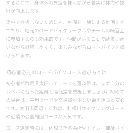
することで、身体への負担を抑えながら着実に体力や技
伸ばし方
術が向上します。
サークル参加で得られるロードバイクの楽しみ
方
途中で挫折しないためにも、仲間と一緒に走る計画を立
てたり、地元のロードバイクサークルやチームの練習会
ロードバイクサークルで学べる技術とマナ
に参加するのも効果的です。仲間がいることで励まし合
ー
いながら継続しやすく、楽しみながらロードバイクを続
ロードバイク仲間との交流が楽しさを広げ
けられます。
る理由
初心者でも安心して参加できる練習会の魅
初心者必見のロードバイクコース選び方とは
力
初心者が群馬県太田市でコースを選ぶ際は、まず自分の
ロードバイククラブ活動で得る新たな発見
レベルに合った距離と高低差を重視しましょう。初めて
ロードバイクチーム参加がもたらす上達の
の場合は、平坦で信号や交通量が少ない道を選ぶと安心
ヒント
です。太田市周辺であれば、利根川サイクリングロード
健康的な毎日へロードバイクで広がる新しい世
や近隣の公園周回コースが人気です。
界
コース選定時には、休憩できる場所やトイレ・補給ポイ
ロードバイクで得られる健康効果と体力向