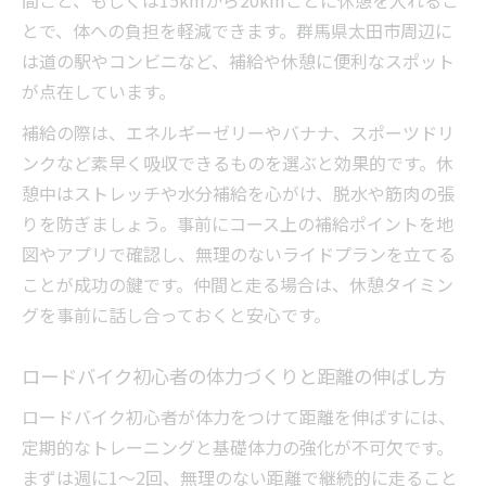
間ごと、もしくは15kmから20kmごとに休憩を入れるこ
とで、体への負担を軽減できます。群馬県太田市周辺に
は道の駅やコンビニなど、補給や休憩に便利なスポット
が点在しています。
補給の際は、エネルギーゼリーやバナナ、スポーツドリ
ンクなど素早く吸収できるものを選ぶと効果的です。休
憩中はストレッチや水分補給を心がけ、脱水や筋肉の張
りを防ぎましょう。事前にコース上の補給ポイントを地
図やアプリで確認し、無理のないライドプランを立てる
ことが成功の鍵です。仲間と走る場合は、休憩タイミン
グを事前に話し合っておくと安心です。
ロードバイク初心者の体力づくりと距離の伸ばし方
ロードバイク初心者が体力をつけて距離を伸ばすには、
定期的なトレーニングと基礎体力の強化が不可欠です。
まずは週に1～2回、無理のない距離で継続的に走ること