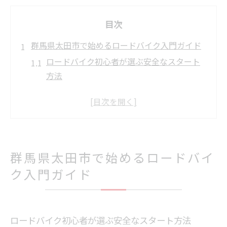
目次
群馬県太田市で始めるロードバイク入門ガイド
ロードバイク初心者が選ぶ安全なスタート
方法
ロードバイクで無理なく始めるポイントを
解説
初心者必見のロードバイクコース選び方と
は
ロードバイクの基礎知識と装備の選び方ガ
群馬県太田市で始めるロードバイ
イド
ク入門ガイド
ロードバイクで安心して走るための準備事
項
初心者が無理なく楽しむロードバイク生活の始
ロードバイク初心者が選ぶ安全なスタート方法