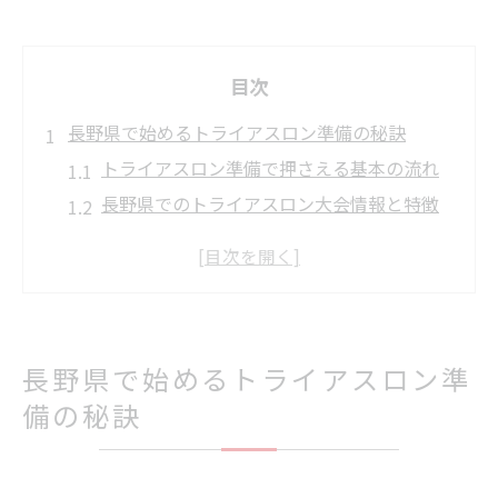
目次
長野県で始めるトライアスロン準備の秘訣
トライアスロン準備で押さえる基本の流れ
長野県でのトライアスロン大会情報と特徴
初心者が知っておきたい装備準備の注意点
諏訪湖トライアスロン2025エントリーの手
順
トライアスロン初心者大会の魅力と参加方
長野県で始めるトライアスロン準
法
初心者が知るべき必要なものと大会対策
備の秘訣
トライアスロンに必要なもの徹底ガイド
初心者が揃えておくべき大会対策グッズ