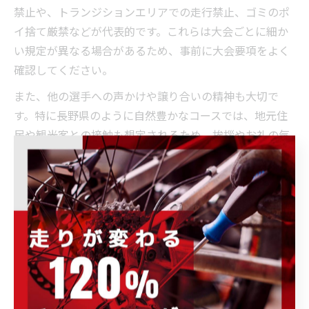
禁止や、トランジションエリアでの走行禁止、ゴミのポ
イ捨て厳禁などが代表的です。これらは大会ごとに細か
い規定が異なる場合があるため、事前に大会要項をよく
確認してください。
また、他の選手への声かけや譲り合いの精神も大切で
す。特に長野県のように自然豊かなコースでは、地元住
民や観光客との接触も想定されるため、挨拶やお礼の気
持ちを忘れずに行動しましょう。大会中のマナー違反は
失格やペナルティの対象となる場合もあるため、注意が
必要です。
初心者は「自分だけでなく周囲の安全を守る」意識を持
つことが成功の秘訣です。実際の大会では、ベテラン選
手が初心者をサポートする場面も多く見られますので、
困ったときは遠慮せず周囲に相談しましょう。