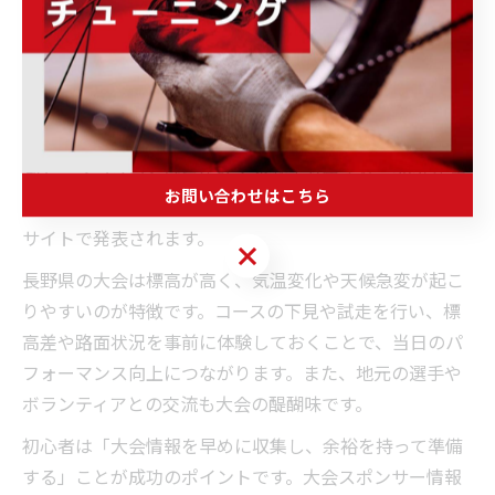
長野県トライアスロン大会の参加ポイント
長野県で開催されるトライアスロン大会は、諏訪湖や茅
野市など自然と観光資源を活かしたコースが魅力です。
参加前には「コースの特徴」「気候」「交通アクセス」
「参加人数」などをよく調べておきましょう。特に諏訪
湖トライアスロンは毎年多くの選手が集まり、2025年エ
お問い合わせはこちら
ントリー情報や2024年の開催日程・リザルトも大会公式
サイトで発表されます。
お問い合わせはこちら
長野県の大会は標高が高く、気温変化や天候急変が起こ
りやすいのが特徴です。コースの下見や試走を行い、標
高差や路面状況を事前に体験しておくことで、当日のパ
フォーマンス向上につながります。また、地元の選手や
ボランティアとの交流も大会の醍醐味です。
初心者は「大会情報を早めに収集し、余裕を持って準備
する」ことが成功のポイントです。大会スポンサー情報