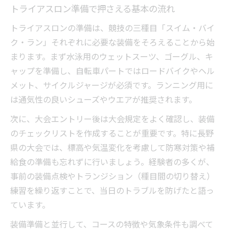
大会前に確認したい持ち物リストの作り方
トライアスロン準備で押さえる基本の流れ
トライアスロン暗黙のルールと守るべきマ
トライアスロンの準備は、競技の三種目「スイム・バイ
ナー
ク・ラン」それぞれに必要な装備をそろえることから始
長野県トライアスロン大会の参加ポイント
まります。まず水泳用のウェットスーツ、ゴーグル、キ
ャップを準備し、自転車パートではロードバイクやヘル
トライアスロン参加に必須の装備を徹底解説
メット、サイクルジャージが必須です。ランニング用に
トライアスロン装備の選び方とポイント
は通気性の良いシューズやウエアが推奨されます。
ウェットスーツやバイクなど必須装備紹介
次に、大会エントリー後は大会規定をよく確認し、装備
諏訪湖トライアスロンコースに合う装備例
のチェックリストを作成することが重要です。特に長野
装備準備で差がつく完走のための工夫
県の大会では、標高や気温変化を考慮して防寒対策や補
初心者におすすめのトライアスロン装備
給食の準備も忘れずに行いましょう。経験者の多くが、
自転車なしでも挑戦可能？ルールの真実
事前の装備点検やトランジション（種目間の切り替え）
トライアスロンは自転車なしで参加でき
練習を繰り返すことで、当日のトラブルを防げたと語っ
る？
ています。
参加ルールから見る装備の必須条件
装備準備と並行して、コースの特徴や気象条件も調べて