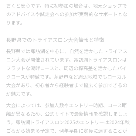
初心者が悩む自転車選びと参加方法
おくと安心です。特に初参加の場合は、地元ショップで
大会で認められる自転車の条件と注意点
のアドバイスや試走会への参加が実践的なサポートとな
トライアスロン初心者大会の装備規定解説
ります。
諏訪湖コースに適した装備選びのコツ
長野県でのトライアスロン大会情報と特徴
諏訪湖トライアスロンコースに合う装備選
び
長野県では諏訪湖を中心に、自然を活かしたトライアス
長野県特有のコース攻略ポイント解説
ロン大会が開催されています。諏訪湖トライアスロンは
フラットな湖畔コースと、周辺の標高差を活かしたバイ
スイム・バイク・ラン別装備の選び方
クコースが特徴です。茅野市など周辺地域でもローカル
実践者が語る諏訪湖大会装備の工夫
大会があり、初心者から経験者まで幅広く参加できるの
初心者が失敗しないための装備選び
が魅力です。
長野県大会に向けた装備準備チェックリスト
大会によっては、参加人数やエントリー時期、コース距
トライアスロン大会装備準備の完全チェッ
離が異なるため、公式サイトで最新情報を確認しましょ
クリスト
う。諏訪湖トライアスロン2025のエントリーは2024年秋
大会直前に見直すべき持ち物と装備
ごろから始まる予定で、例年早期に定員に達することが
チェックリストを使った装備準備のポイン