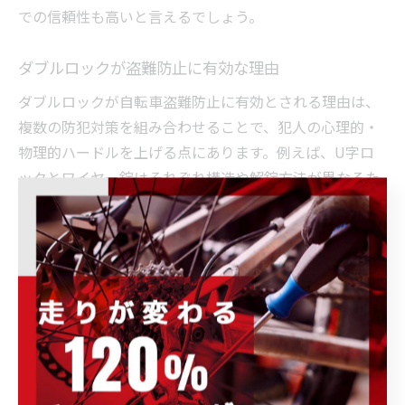
での信頼性も高いと言えるでしょう。
ダブルロックが盗難防止に有効な理由
ダブルロックが自転車盗難防止に有効とされる理由は、
複数の防犯対策を組み合わせることで、犯人の心理的・
物理的ハードルを上げる点にあります。例えば、U字ロ
ックとワイヤー錠はそれぞれ構造や解錠方法が異なるた
め、両方を突破するには専用工具や時間が必要となりま
す。
盗難犯は短時間で作業を終えたいと考えるケースがほと
んどです。そのため、ダブルロックされた自転車は「手
間がかかる」「目立つリスクが高い」と判断され、狙わ
れにくくなります。特に人通りの多い場所や監視カメラ
が設置された駐輪場では、ダブルロックの効果がより高
まります。