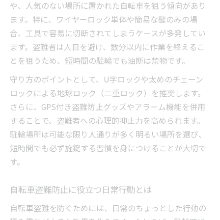
や、人気のない場所に置かれた自転車を狙う傾向があり
自転車盗難防止グッズの効果的な使い方
ます。特に、ワイヤーロック単体や簡易な鍵のみの場
自転車を守るためのアラーム活用術
合、工具で容易に切断されてしまうケースが多発してい
自転車カバーやチェーンの選び方のコツ
ます。盗難者は人目を避け、数分以内に作業を終えるこ
とを狙うため、短時間の駐輪でも油断は禁物です。
盗難リスクを下げる日常の自転車管理法
自転車盗難防止に効く日常の心がけ
守り方のポイントとして、U字ロックや太めのチェーン
ロックによる地球ロック（二重ロック）を推奨します。
自転車管理で盗難リスクを下げるコツ
さらに、GPS付き盗難防止グッズやアラーム機能を併用
自転車盗難防止に強い駐輪場所の選び方
することで、盗難者への心理的抑止力を高められます。
戸建てでの自転車盗難防止ポイント
駐輪場所は可能な限り人通りが多く明るい場所を選び、
自転車盗難防止のための施錠習慣とは
短時間でも必ず施錠する習慣を身につけることが大切で
す。
自転車盗難防止に役立つ日常行動とは
自転車盗難を防ぐためには、日常のちょっとした行動の