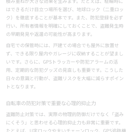
積み重ねが大きな効果を生みます。たとえば、駐輪時に
はできるだけ目立つ場所を選び、地球ロック（二重ロッ
ク）を徹底することが基本です。また、防犯登録を必ず
行い、所有者情報を明確にしておくことで、盗難発生時
の早期発見や返還の可能性が高まります。
自宅での保管時には、戸建ての場合でも屋外に放置せ
ず、できる限り屋内やガレージに収納することが望まし
いです。さらに、GPSトラッカーや防犯アラームの活
用、定期的な防犯グッズの見直しも重要です。こうした
日々の意識と行動が、盗難リスクを大幅に減らすポイン
トとなります。
自転車の防犯対策で重要な心理的抑止力
盗難防止対策では、実際の物理的防御だけでなく「盗み
にくそう」と思わせる心理的抑止力も非常に重要です。
たとえば、U字ロックや太いチェーンロック、GPS追跡機