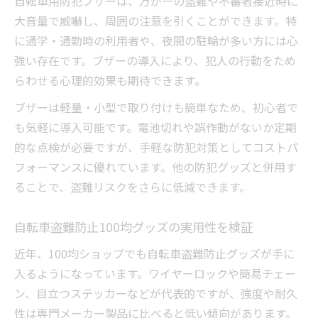
自転車用防犯ブザーは、万が一の盗難や不審者接近時に
大音量で威嚇し、周囲の注意を引くことができます。特
に通学・通勤時の利用者や、夜間の駐輪が多い方には心
強い存在です。ブザーの導入により、犯人の行動をため
らわせる心理的効果も期待できます。
ブザーは軽量・小型で取り付けも簡単なため、初心者で
も気軽に導入可能です。電池切れや誤作動がないか定期
的な点検が必要ですが、手軽な防犯対策としてコストパ
フォーマンスに優れています。他の防犯グッズと併用す
ることで、盗難リスクをさらに低減できます。
自転車盗難防止100均グッズの実用性を検証
近年、100均ショップでも自転車盗難防止グッズが手に
入るようになっています。ワイヤーロックや簡易チェー
ン、目立つステッカーなどが代表的ですが、強度や耐久
性は専門メーカー製品に比べると低い傾向があります。