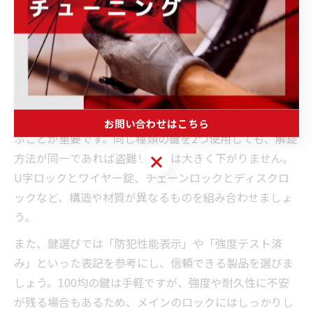
また、GPS搭載の盗難防止グッズやアラーム機能付き鍵
を組み合わせることで、万が一の盗難時も追跡や通知が
可能となり、さらなる安心感を得られます。
自転車の鍵を組み合わせる際の注意点
ダブルロックを実践する際には、異なるタイプの鍵を選
お問い合わせはこちら
ぶことが重要です。同じ種類の鍵を2つ使用しても、解錠
方法が同一であれば盗難リスクは大きく下がりません。
お問い合わせはこちら
U字ロックとワイヤー錠、チェーンロックとディスクロ
ックなど、構造や材質が異なるものを組み合わせましょ
う。
また、鍵選びでは「防犯性能表示」や「強度テスト済
み」といった表記を参考にし、信頼できる製品を選びま
しょう。100均の鍵は手軽ですが、強度や耐久性に不安
が残る場合もあるため、メインのロックにはしっかりし