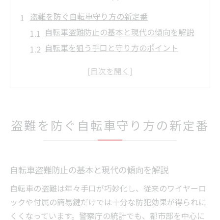
盗難を防ぐ自転車守り方の新定番
自転車盗難防止の基本と現代の傾向を解説
自転車を狙う手口と守り方のポイント
自転車盗難防止に役立つ日常行動とは
自転車の防犯対策で重要な心理的抑止力
自転車盗難防止グッズの選び方と注意点
最新自転車盗難防止グッズの活用術
盗難を防ぐ自転車守り方の新定番
自転車盗難防止グッズの種類と特徴を比較
自転車盗難防止アラームの効果的な活用法
GPS搭載自転車盗難防止グッズの選び方
自転車盗難防止の基本と現代の傾向を解説
自転車用防犯ブザー導入のメリット
自転車の盗難は年々手口が巧妙化し、従来のワイヤーロ
自転車盗難防止100均グッズの実用性を検証
ックや付属の簡易鍵だけでは十分な防犯効果が得られに
ダブルロックが自転車を守る理由
くくなっています。警察庁の統計でも、都市部を中心に