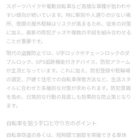
自転車ダブルロックの防犯力を徹底検証
スポーツバイクや電動自転車など高価な車種が狙われや
ダブルロックが盗難防止に有効な理由
すい傾向が続いています。特に駅前や人通りの少ない場
自転車の鍵を組み合わせる際の注意点
所、夜間の屋外駐輪はリスクが高まるため、従来の対策
ダブルロックと地球ロックの併用テクニッ
に加え、最新の防犯グッズや複数の手段を組み合わせる
ク
ことが重要です。
最強ダブルロックで自転車を守る方法
現代の盗難防止では、U字ロックやチェーンロックのダ
GPSで愛車を追跡する防犯最前線
ブルロック、GPS追跡機能付きデバイス、防犯アラーム
自転車盗難防止GPSの仕組みと選び方
が主流となっています。これに加え、防犯登録や駐輪場
の選定、戸建て住宅での自転車保管方法など、生活スタ
自転車用GPSトラッカー活用のポイント
イルに合わせた多層的な対策が求められます。防犯意識
自転車盗難対策におすすめのGPSグッズ
を高め、日常的な行動の見直しも効果的な防止策となり
GPSとアラームの連携で盗難リスク減少
ます。
自転車盗難防止GPSの無料サービス比較
自転車に強さをプラスする防犯対策
自転車を狙う手口と守り方のポイント
自転車盗難防止の強化ポイントを解説
自転車窃盗の多くは、短時間で施錠を突破できる車体
自転車防犯対策に役立つ複合的な工夫