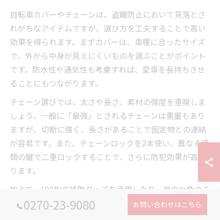
自転車カバーやチェーンは、盗難防止において見落とさ
れがちなアイテムですが、選び方を工夫することで高い
効果を得られます。まずカバーは、車種に合ったサイズ
で、外から中身が見えにくいものを選ぶことがポイント
です。防水性や通気性も考慮すれば、愛車を長持ちさせ
ることにもつながります。
チェーン選びでは、太さや長さ、素材の強度を重視しま
しょう。一般に「最強」とされるチェーンは重量もあり
ますが、切断に強く、長さがあることで固定物との連結
が容易です。また、チェーンロックを2本使い、異なる種
類の鍵で二重ロックすることで、さらに防犯効果が高ま
ります。
加えて、100均の補助グッズを活用したり、目立つ色のチ
0270-23-9080
ェーンやカバーを選ぶことで、犯人への抑止力を高める
お問い合わせはこちら
工夫も有効です。日常的に手間を惜しまず、複数の手段