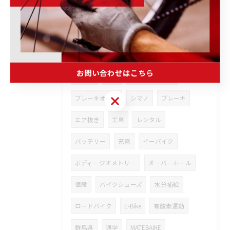
マウンテンバイク
wheels
カスタム
安全性
グリス
チェンオイル
道交法
改正
試乗
キャンペーン
お問い合わせはこちら
バイク
脱水
シフトワイヤー
お問い合わせはこちら
ブレーキオイル
シマノ
ブレーキ
エア抜き
工具
レンタル
バッテリー
充電
イーバイク
ボディージオメトリー
オーバーホール
値段
バイクシューズ
水分補給
ロードバイク
E-Bike
有酸素運動
群馬県
通学
MATEBAIKE