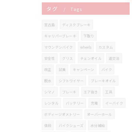
タグ
Tags
宮古島
ディスクブレーキ
キャリパーブレーキ
下取り
マウンテンバイク
wheels
カスタム
安全性
グリス
チェンオイル
道交法
改正
試乗
キャンペーン
バイク
脱水
シフトワイヤー
ブレーキオイル
シマノ
ブレーキ
エア抜き
工具
レンタル
バッテリー
充電
イーバイク
ボディージオメトリー
オーバーホール
値段
バイクシューズ
水分補給