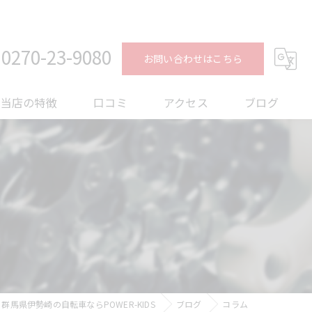
0270-23-9080
お問い合わせはこちら
当店の特徴
口コミ
アクセス
ブログ
ロードバイク
コラム
メンテナンス
フィッティング
オーバーホール
トレーニング
群馬県伊勢崎の自転車ならPOWER-KIDS
ブログ
コラム